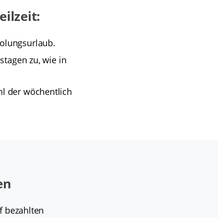
ilzeit:
holungsurlaub.
stagen zu, wie in
hl der wöchentlich
en
f bezahlten