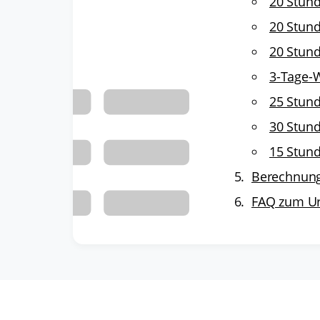
20 Stun
20 Stun
20 Stun
3-Tage-
25 Stun
30 Stun
15 Stun
Berechnung 
FAQ zum Url