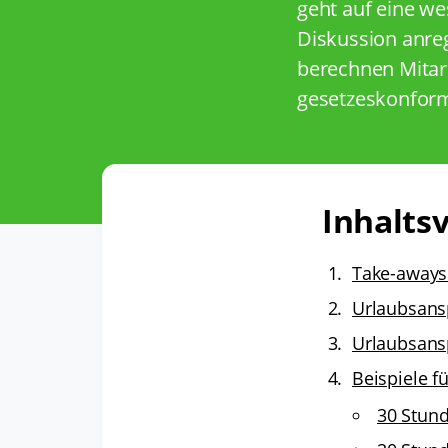
geht auf eine wes
Diskussion anreg
berechnen Mitarb
gesetzeskonfor
Inhaltsv
Take-aways
Urlaubsansp
Urlaubsans
Beispiele 
30 Stun