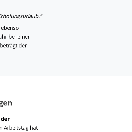
Erholungsurlaub.“
d ebenso
hr bei einer
beträgt der
agen
 der
m Arbeitstag hat