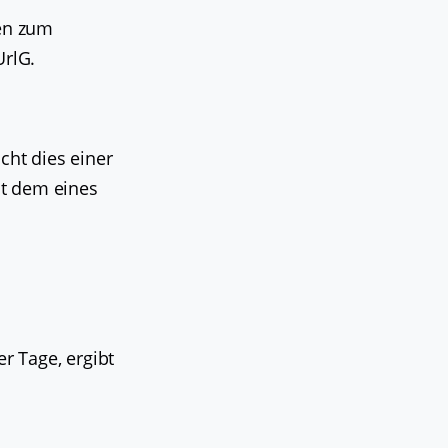
nen zum
rlG.
cht dies einer
it dem eines
er Tage, ergibt