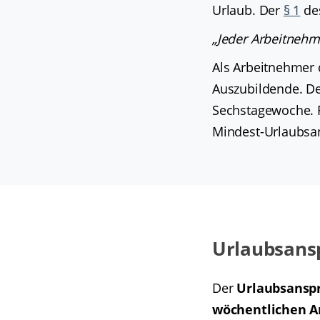
Urlaub. Der
§ 1
des
„Jeder Arbeitnehm
Als Arbeitnehmer 
Auszubildende. De
Sechstagewoche. F
Mindest-Urlaubsa
Urlaubsansp
Der
Urlaubsansp
wöchentlichen A