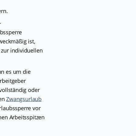
rn.
.
ubssperre
weckmäßig ist,
zur individuellen
nn es um die
rbeitgeber
vollständig oder
nen
Zwangsurlaub
laubssperre vor
nen Arbeitsspitzen