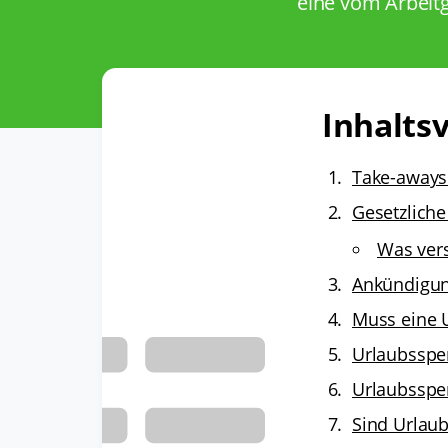
eine vom Arbeit
Inhaltsv
Take-aways
Gesetzliche
Was vers
Ankündigun
Muss eine U
Urlaubsspe
Urlaubssper
Sind Urlaub