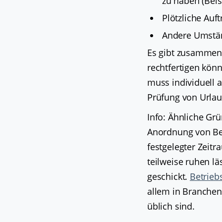
zu haben (Beis
Plötzliche Auf
Andere Umständ
Es gibt zusammenf
rechtfertigen könn
muss individuell 
Prüfung von Urlau
Info: Ähnliche Gr
Anordnung von Bet
festgelegter Zeitr
teilweise ruhen lä
geschickt.
Betrieb
allem in Branchen 
üblich sind.