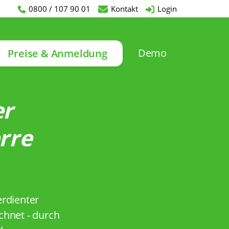
0800 / 107 90 01
Kontakt
Login
Demo
Preise & Anmeldung
er
rre
erdienter
chnet - durch