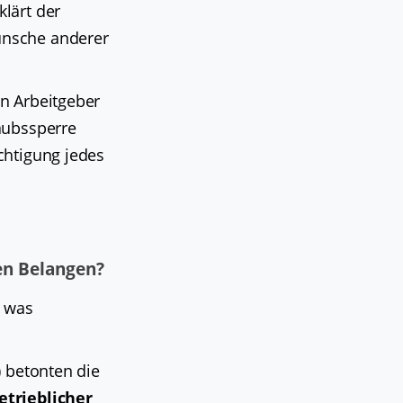
klärt der
ünsche anderer
n Arbeitgeber
aubssperre
chtigung jedes
en Belangen?
, was
) betonten die
etrieblicher