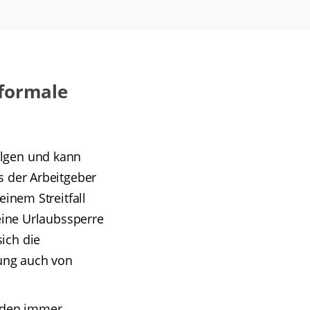
 formale
olgen und kann
s der Arbeitgeber
einem Streitfall
 eine Urlaubssperre
ich die
gung auch von
ünden immer