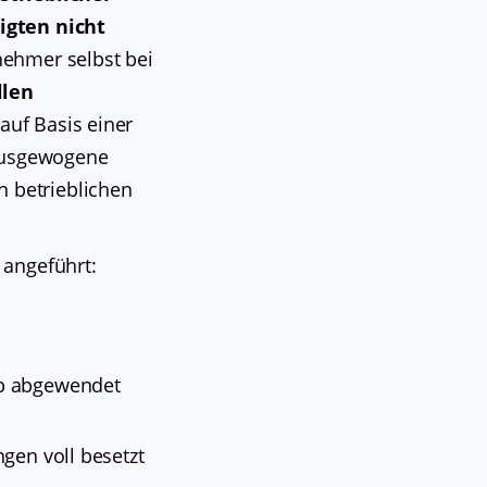
igten nicht
nehmer selbst bei
llen
uf Basis einer
 ausgewogene
 betrieblichen
 angeführt:
eb abgewendet
ngen voll besetzt