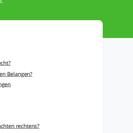
d.
echt?
hen Belangen?
ungen
achten rechtens?