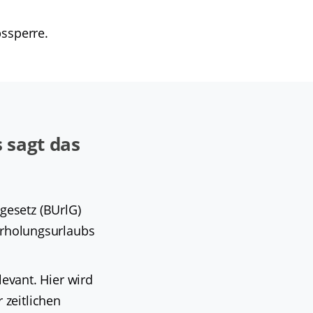
bssperre.
 sagt das
gesetz (BUrlG)
 Erholungsurlaubs
levant. Hier wird
 zeitlichen