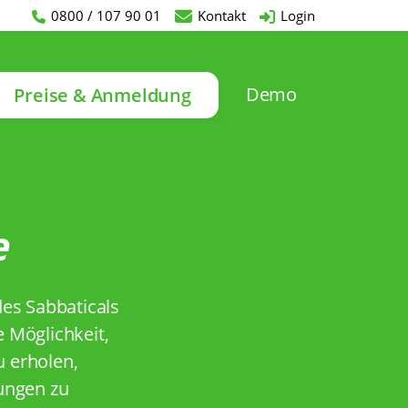
0800 / 107 90 01
Kontakt
Login
Demo
Preise & Anmeldung
e
des Sabbaticals
 Möglichkeit,
u erholen,
rungen zu