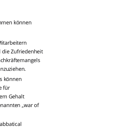
nehmen können
itarbeitern
 die Zufriedenheit
Fachkräftemangels
anzuziehen.
ls können
 für
dem Gehalt
enannten „war of
abbatical