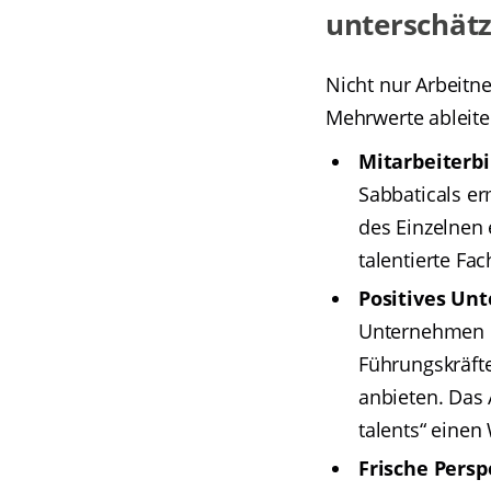
unterschät
Nicht nur Arbeitn
Mehrwerte ableiten
Mitarbeiterbi
Sabbaticals er
des Einzelnen 
talentierte Fa
Positives Un
Unternehmen e
Führungskräft
anbieten. Das
talents“ einen
Frische Persp