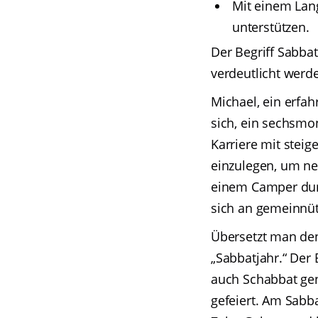
Mit einem Lang
unterstützen.
Der Begriff Sabba
verdeutlicht werd
Michael, ein erfa
sich, ein sechsmon
Karriere mit steig
einzulegen, um ne
einem Camper durc
sich an gemeinnütz
Übersetzt man den
„Sabbatjahr.“ Der 
auch Schabbat gen
gefeiert. Am Sabba