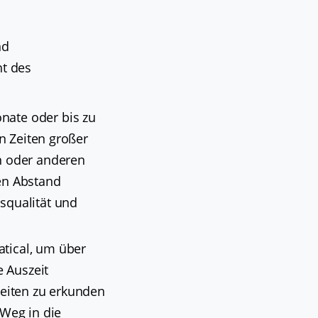
nd
ht des
nate oder bis zu
In Zeiten großer
n oder anderen
en Abstand
squalität und
tical, um über
e Auszeit
keiten zu erkunden
 Weg in die